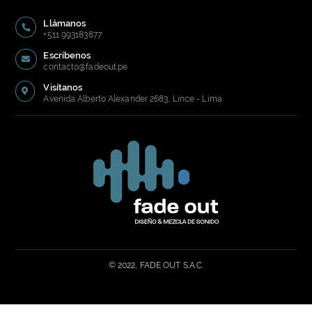
Llámanos
+511 993183877
Escríbenos
contacto@fadeout.pe
Visítanos
Avenida Alberto Alexander 2683, Lince - Lima
© 2022, FADE OUT S.A.C.